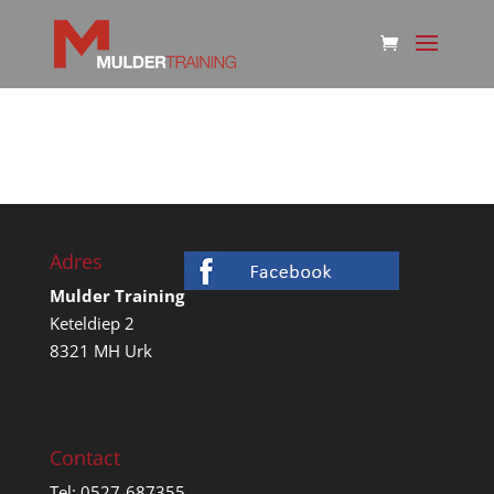
Adres
Mulder Training
Keteldiep 2
8321 MH Urk
Contact
Tel: 0527-687355