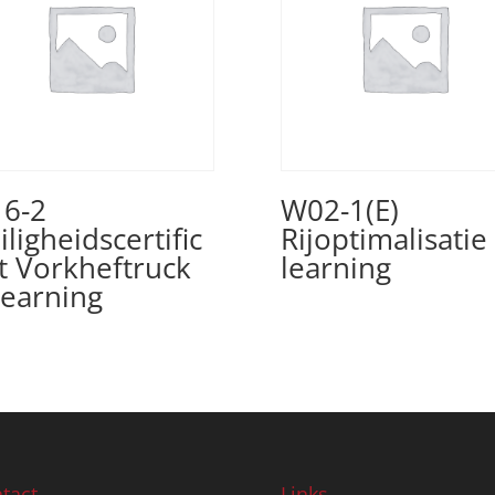
6-2
W02-1(E)
iligheidscertific
Rijoptimalisatie 
t Vorkheftruck
learning
learning
tact
Links