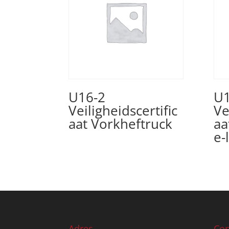
U16-2
U1
Veiligheidscertific
Ve
aat Vorkheftruck
aa
e-
Adres
Con